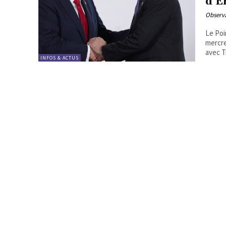
d’E
Observa
Le Point, le 7 jui
mercre
avec T
INFOS & ACTUS