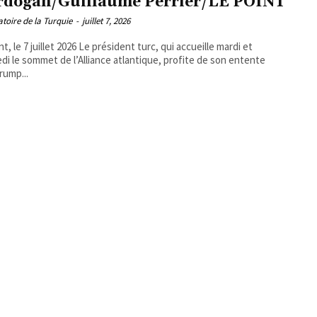
rdogan/Guillaume Perrier/LE POINT
toire de la Turquie
-
juillet 7, 2026
llet 2026 Le président turc, qui accueille mardi et
di le sommet de l’Alliance atlantique, profite de son entente
rump...