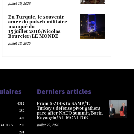
juillet 19, 2026
En Turquie, le souvenir
amer du putsch militaire
manqué du
15 juillet 2016/Nicolas
Bourcier/LE MONDE
juillet 18, 2026
ulaires
Derniers articles
From S-400s to SAMP/T:
4387
Turkey’s defense pivot gathers
352
pace after NATO summit/Barin
Kayaoglu/AL-MONITOR
304
juillet 22, 2026
CATIONS
298
291