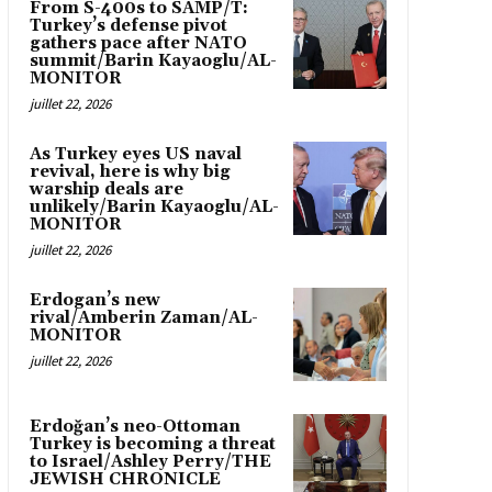
From S-400s to SAMP/T:
Turkey’s defense pivot
gathers pace after NATO
summit/Barin Kayaoglu/AL-
MONITOR
juillet 22, 2026
As Turkey eyes US naval
revival, here is why big
warship deals are
unlikely/Barin Kayaoglu/AL-
MONITOR
juillet 22, 2026
Erdogan’s new
rival/Amberin Zaman/AL-
MONITOR
juillet 22, 2026
Erdoğan’s neo-Ottoman
Turkey is becoming a threat
to Israel/Ashley Perry/THE
JEWISH CHRONICLE