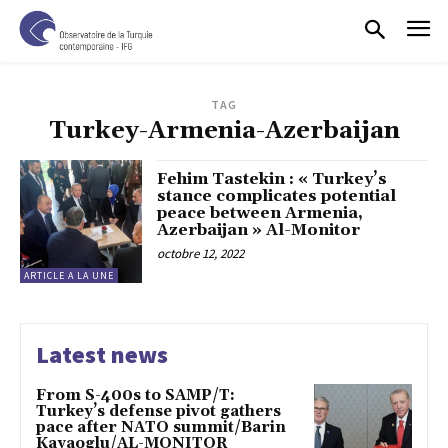
TAG
Turkey-Armenia-Azerbaijan
Fehim Tastekin : « Turkey’s
stance complicates potential
peace between Armenia,
Azerbaijan » Al-Monitor
octobre 12, 2022
ARTICLE A LA UNE
Latest news
From S-400s to SAMP/T:
Turkey’s defense pivot gathers
pace after NATO summit/Barin
Kayaoglu/AL-MONITOR