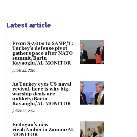
Latest article
From S-400s to SAMP/T:
Turkey’s defense pivot
gathers pace after NATO
summit/Barin
Kayaoglu/AL-MONITOR
juillet 22, 2026
As Turkey eyes US naval
revival, here is why big
warship deals are
unlikely/Barin
Kayaoglu/AL-MONITOR
juillet 22, 2026
Erdogan’s new
rival/Amberin Zaman/AL-
MONITOR