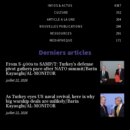
INFOS & ACTUS
4387
CULTURE
352
ARTICLE A LA UNE
304
NOUVELLES PUBLICATIONS
298
RESSOURCES
291
MEDIATHEQUE
171
Derniers articles
From S-400s to SAMP/T: Turkey’s defense
pivot gathers pace after NATO summit/Barin
Kayaoglu/AL-MONITOR
juillet 22, 2026
As Turkey eyes US naval revival, here is why
big warship deals are unlikely/Barin
Kayaoglu/AL-MONITOR
juillet 22, 2026