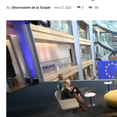
By
Observatoire de la Turquie
mai 17, 2025
0
706