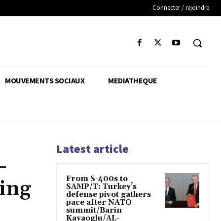
Connecter / rejoindre
MOUVEMENTS SOCIAUX
MEDIATHEQUE
Latest article
-
From S-400s to
cing
SAMP/T: Turkey’s
defense pivot gathers
pace after NATO
summit/Barin
Kayaoglu/AL-