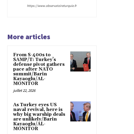
https://www.observatoireturquie.fr
More articles
From S-400s to
SAMP/T: Turkey’s
defense pivot gathers
pace after NATO
summit/Barin
Kayaoglu/AL-
MONITOR
juillet 22, 2026
As Turkey eyes US
naval revival, here is
why big warship deals
are unlikely/Barin
Kayaoglu/AL-
MONITOR