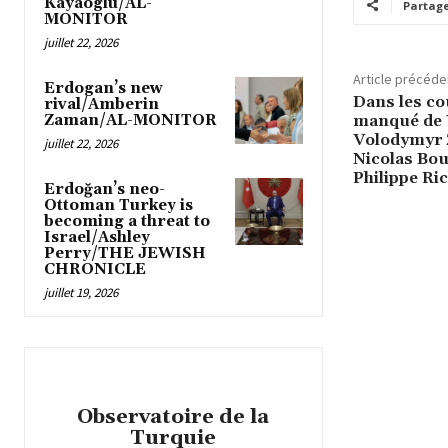
Kayaoglu/AL-
Partag
MONITOR
juillet 22, 2026
Article précéde
Erdogan’s new
Dans les co
rival/Amberin
Zaman/AL-MONITOR
manqué de V
Volodymyr 
juillet 22, 2026
Nicolas Bou
Philippe R
Erdoğan’s neo-
Ottoman Turkey is
becoming a threat to
Israel/Ashley
Perry/THE JEWISH
CHRONICLE
juillet 19, 2026
Observatoire de la
Turquie