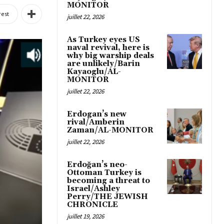
MONITOR
rest
juillet 22, 2026
As Turkey eyes US
naval revival, here is
why big warship deals
are unlikely/Barin
Kayaoglu/AL-
MONITOR
juillet 22, 2026
Erdogan’s new
rival/Amberin
Zaman/AL-MONITOR
juillet 22, 2026
Erdoğan’s neo-
Ottoman Turkey is
becoming a threat to
Israel/Ashley
Perry/THE JEWISH
CHRONICLE
juillet 19, 2026