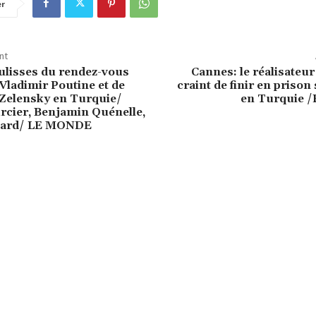
er
nt
ulisses du rendez-vous
Cannes: le réalisateur
ladimir Poutine et de
craint de finir en prison 
Zelensky en Turquie/
en Turquie 
rcier, Benjamin Quénelle,
icard/ LE MONDE