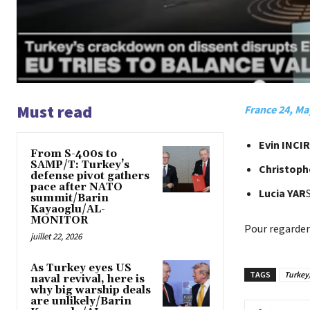
Must read
France 24, Ma
Evin INCIR
From S-400s to
SAMP/T: Turkey’s
Christop
defense pivot gathers
pace after NATO
Lucia YAR
summit/Barin
Kayaoglu/AL-
MONITOR
Pour regarder
juillet 22, 2026
As Turkey eyes US
TAGS
Turkey
naval revival, here is
why big warship deals
are unlikely/Barin