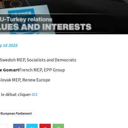
y 16 2025
Swedish MEP, Socialists and Democrats
he Gomart
French MEP, EPP Group
Slovak MEP, Renew Europe
 le débat cliquer
ICI
/European Parliament