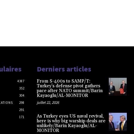
ulaires
Derniers articles
From S-400s to SAMP/T:
4387
Turkey’s defense pivot gathers
352
pace after NATO summit/Barin
Kayaoglu/AL-MONITOR
304
juillet 22, 2026
CATIONS
298
291
As Turkey eyes US naval revival,
171
here is why big warship deals are
unlikely/Barin Kayaoglu/AL-
MONITOR