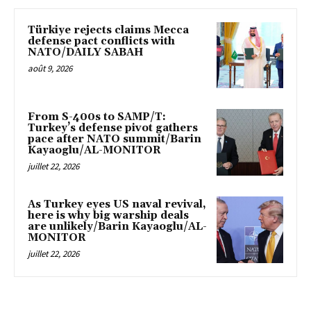
Türkiye rejects claims Mecca
defense pact conflicts with
NATO/DAILY SABAH
août 9, 2026
From S-400s to SAMP/T:
Turkey’s defense pivot gathers
pace after NATO summit/Barin
Kayaoglu/AL-MONITOR
juillet 22, 2026
As Turkey eyes US naval revival,
here is why big warship deals
are unlikely/Barin Kayaoglu/AL-
MONITOR
juillet 22, 2026