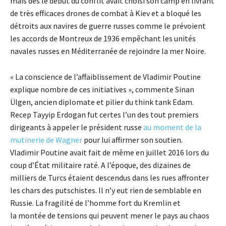
mais dès le début du conflit avait choisi son camp en livrant
de très efficaces drones de combat à Kiev et a bloqué les
détroits aux navires de guerre russes comme le prévoient
les accords de Montreux de 1936 empêchant les unités
navales russes en Méditerranée de rejoindre la mer Noire.
« La conscience de l’affaiblissement de Vladimir Poutine
explique nombre de ces initiatives », commente Sinan
Ülgen, ancien diplomate et pilier du think tank Edam.
Recep Tayyip Erdogan fut certes l’un des tout premiers
dirigeants à appeler le président russe
au moment de la
mutinerie de Wagner
pour lui affirmer son soutien.
Vladimir Poutine avait fait de même en juillet 2016 lors du
coup d’État militaire raté. A l’époque, des dizaines de
milliers de Turcs étaient descendus dans les rues affronter
les chars des putschistes. Il n’y eut rien de semblable en
Russie. La fragilité de l’homme fort du Kremlin et
la montée de tensions qui peuvent mener le pays au chaos