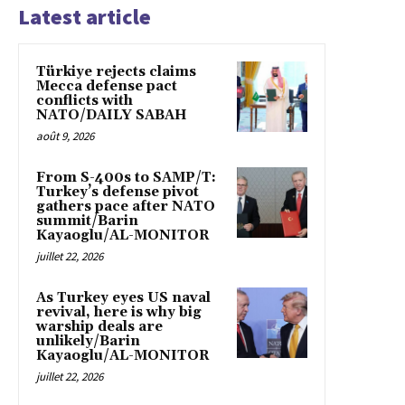
Latest article
Türkiye rejects claims
Mecca defense pact
conflicts with
NATO/DAILY SABAH
août 9, 2026
From S-400s to SAMP/T:
Turkey’s defense pivot
gathers pace after NATO
summit/Barin
Kayaoglu/AL-MONITOR
juillet 22, 2026
As Turkey eyes US naval
revival, here is why big
warship deals are
unlikely/Barin
Kayaoglu/AL-MONITOR
juillet 22, 2026