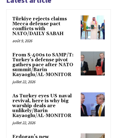
Latest article
Türkiye rejects claims
Mecca defense pact
conflicts with
NATO/DAILY SABAH
août 9, 2026
From S-400s to SAMP/T:
Turkey’s defense pivot
gathers pace after NATO
summit/Barin
Kayaoglu/AL-MONITOR
juillet 22, 2026
As Turkey eyes US naval
revival, here is why big
warship deals are
unlikely/Barin
Kayaoglu/AL-MONITOR
juillet 22, 2026
Erdogan’s new