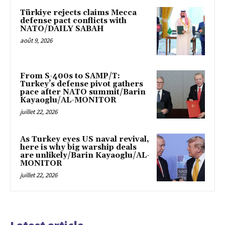
Türkiye rejects claims Mecca
defense pact conflicts with
NATO/DAILY SABAH
août 9, 2026
From S-400s to SAMP/T:
Turkey’s defense pivot gathers
pace after NATO summit/Barin
Kayaoglu/AL-MONITOR
juillet 22, 2026
As Turkey eyes US naval revival,
here is why big warship deals
are unlikely/Barin Kayaoglu/AL-
MONITOR
juillet 22, 2026