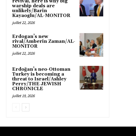
revival, here is why big
warship deals are
unlikely/Barin
Kayaoglu/AL-MONITOR
juillet 22, 2026
Erdogan’s new
rival/Amberin Zaman/AL-
MONITOR
juillet 22, 2026
Erdoğan’s neo-Ottoman
Turkey is becoming a
threat to Israel/Ashley
Perry/THE JEWISH
CHRONICLE
juillet 19, 2026