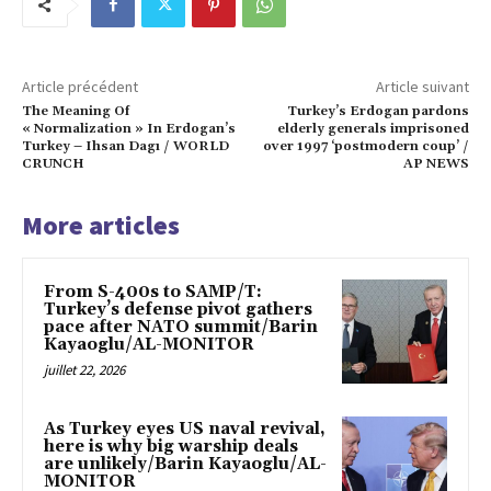
Article précédent
Article suivant
The Meaning Of
Turkey’s Erdogan pardons
« Normalization » In Erdogan’s
elderly generals imprisoned
Turkey – Ihsan Dagı / WORLD
over 1997 ‘postmodern coup’ /
CRUNCH
AP NEWS
More articles
From S-400s to SAMP/T:
Turkey’s defense pivot gathers
pace after NATO summit/Barin
Kayaoglu/AL-MONITOR
juillet 22, 2026
As Turkey eyes US naval revival,
here is why big warship deals
are unlikely/Barin Kayaoglu/AL-
MONITOR