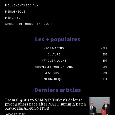
MOUVEMENTS SOCIAUX
MEDIATHEQUE
MÉMORIEL
ARTISTES DE TURQUIE EN EUROPE
Les + populaires
INFOS & ACTUS
4387
CULTURE
352
ARTICLE A LA UNE
304
NOUVELLES PUBLICATIONS
298
RESSOURCES
291
MEDIATHEQUE
171
Derniers articles
From S-400s to SAMP/T: Turkey’s defense
pivot gathers pace after NATO summit/Barin
Kayaoglu/AL-MONITOR
juillet 22, 2026