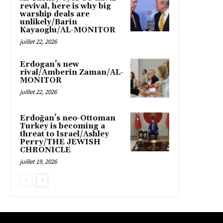
revival, here is why big
warship deals are
unlikely/Barin
Kayaoglu/AL-MONITOR
juillet 22, 2026
Erdogan’s new
rival/Amberin Zaman/AL-
MONITOR
juillet 22, 2026
Erdoğan’s neo-Ottoman
Turkey is becoming a
threat to Israel/Ashley
Perry/THE JEWISH
CHRONICLE
juillet 19, 2026