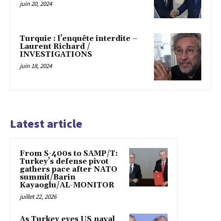
juin 20, 2024
Turquie : l’enquête interdite –
Laurent Richard /
INVESTIGATIONS
juin 18, 2024
Latest article
From S-400s to SAMP/T:
Turkey’s defense pivot
gathers pace after NATO
summit/Barin
Kayaoglu/AL-MONITOR
juillet 22, 2026
As Turkey eyes US naval