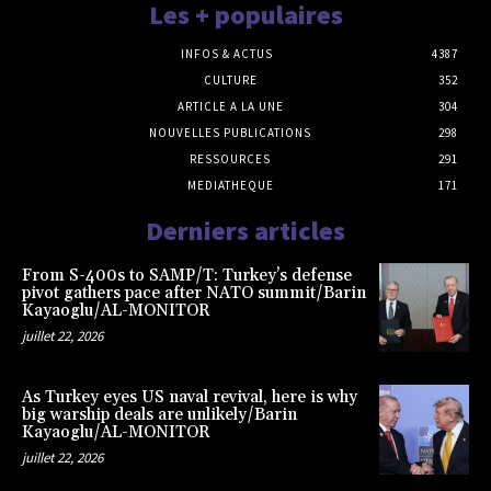
Les + populaires
INFOS & ACTUS
4387
CULTURE
352
ARTICLE A LA UNE
304
NOUVELLES PUBLICATIONS
298
RESSOURCES
291
MEDIATHEQUE
171
Derniers articles
From S-400s to SAMP/T: Turkey’s defense
pivot gathers pace after NATO summit/Barin
Kayaoglu/AL-MONITOR
juillet 22, 2026
As Turkey eyes US naval revival, here is why
big warship deals are unlikely/Barin
Kayaoglu/AL-MONITOR
juillet 22, 2026