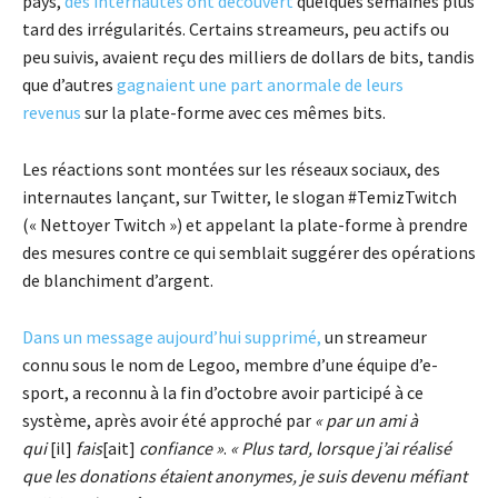
pays,
des internautes ont découvert
quelques semaines plus
tard des irrégularités. Certains streameurs, peu actifs ou
peu suivis, avaient reçu des milliers de dollars de bits, tandis
que d’autres
gagnaient une part anormale de leurs
revenus
sur la plate-forme avec ces mêmes bits.
Les réactions sont montées sur les réseaux sociaux, des
internautes lançant, sur Twitter, le slogan #TemizTwitch
(« Nettoyer Twitch ») et appelant la plate-forme à prendre
des mesures contre ce qui semblait suggérer des opérations
de blanchiment d’argent.
Dans un message aujourd’hui supprimé,
un streameur
connu sous le nom de Legoo, membre d’une équipe d’e-
sport, a reconnu à la fin d’octobre avoir participé à ce
système, après avoir été approché par
« par un ami à
qui
[il]
fais
[ait]
confiance »
.
« Plus tard, lorsque j’ai réalisé
que les donations étaient anonymes, je suis devenu méfiant