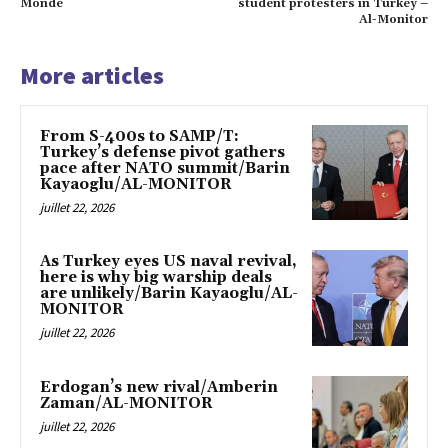
Monde
student protesters in Turkey –
Al-Monitor
More articles
From S-400s to SAMP/T:
Turkey’s defense pivot gathers
pace after NATO summit/Barin
Kayaoglu/AL-MONITOR
juillet 22, 2026
As Turkey eyes US naval revival,
here is why big warship deals
are unlikely/Barin Kayaoglu/AL-
MONITOR
juillet 22, 2026
Erdogan’s new rival/Amberin
Zaman/AL-MONITOR
juillet 22, 2026