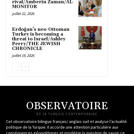
rival/Amberin Zaman/AL-
MONITOR
juillet 22, 2026
Erdoğan’s neo-Ottoman
Turkey is becoming a
threat to Israel/Ashley
Perry/THE JEWISH
CHRONICLE
juillet 19, 2026
OBSERVATOIRE
DE LA TURQUIE CONTEMPORAINE
Cet observatoire bilingue français/ anglais suit et analyse l’actualité
politique de la Turquie. Il accorde une attention particulière aux
conséquences géopolitiques et privilégie la question de savoir ce