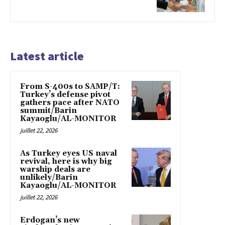
Latest article
From S-400s to SAMP/T:
Turkey’s defense pivot
gathers pace after NATO
summit/Barin
Kayaoglu/AL-MONITOR
juillet 22, 2026
As Turkey eyes US naval
revival, here is why big
warship deals are
unlikely/Barin
Kayaoglu/AL-MONITOR
juillet 22, 2026
Erdogan’s new