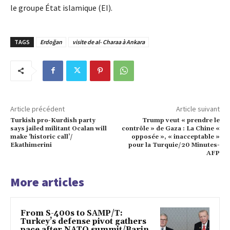
le groupe État islamique (EI).
TAGS
Erdoğan
visite de al- Charaa à Ankara
Article précédent
Article suivant
Turkish pro-Kurdish party
Trump veut « prendre le
says jailed militant Ocalan will
contrôle » de Gaza : La Chine «
make ‘historic call’/
opposée », « inacceptable »
Ekathimerini
pour la Turquie/20 Minutes-
AFP
More articles
From S-400s to SAMP/T:
Turkey’s defense pivot gathers
pace after NATO summit/Barin