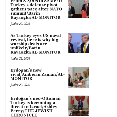
From S-400s to SAMP/T:
Turkey’s defense pivot
gathers pace after NATO
summit/Barin
Kayaoglu/AL-MONITOR
juillet 22, 2026
As Turkey eyes US naval
revival, here is why big
warship deals are
unlikely/Barin
Kayaoglu/AL-MONITOR
juillet 22, 2026
Erdogan’s new
rival/Amberin Zaman/AL-
MONITOR
juillet 22, 2026
Erdoğan’s neo-Ottoman
Turkey is becoming a
threat to Israel/Ashley
Perry/THE JEWISH
CHRONICLE