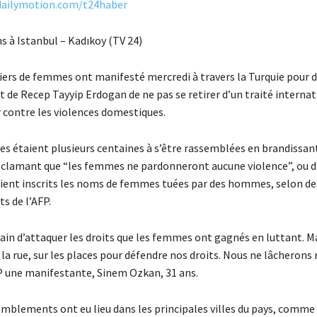
dailymotion.com/t24haber
s à Istanbul – Kadıkoy (TV 24)
liers de femmes ont manifesté mercredi à travers la Turquie pour
de Recep Tayyip Erdogan de ne pas se retirer d’un traité internat
r contre les violences domestiques.
les étaient plusieurs centaines à s’être rassemblées en brandissan
clamant que “les femmes ne pardonneront aucune violence”, ou d’
aient inscrits les noms de femmes tuées par des hommes, selon de
s de l’AFP.
rain d’attaquer les droits que les femmes ont gagnés en luttant. M
 rue, sur les places pour défendre nos droits. Nous ne lâcherons r
FP une manifestante, Sinem Ozkan, 31 ans.
emblements ont eu lieu dans les principales villes du pays, comme