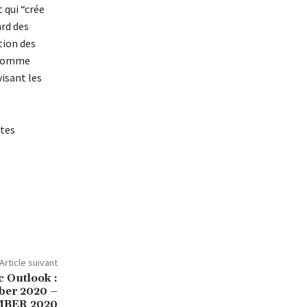
 qui “crée
ard des
tion des
s comme
isant les
ites
Article suivant
 Outlook :
ber 2020 –
BER 2020