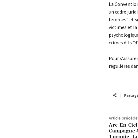
La Convention
un cadre jurid
femmes” et se
victimes et l
psychologique
crimes dits “d
Pour s’assurer
régulières dan
Partag
Article précéde
Arc-En-Ciel
Campagne #
Turquie , L