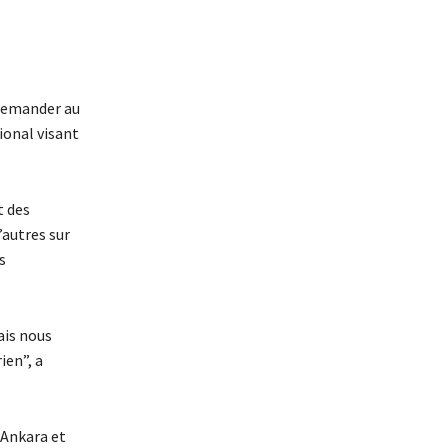
 demander au
ional visant
t des
autres sur
s
ais nous
ien”, a
 Ankara et