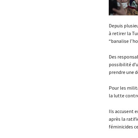
Depuis plusie
à retirer la T
“banalise l’h
Des responsab
possibilité d’
prendre une d
Pour les milit
la lutte contr
Ils accusent e
après la ratif
féminicides c