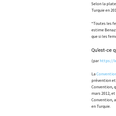
Selon la plat
Turquie en 201
“Toutes les f
estime Benazi
que si les fe
Qu’est-ce q
(par
https://l
La
Convention
prévention et 
Convention, qu
mars 2012, et 
Convention, a
en Turquie.