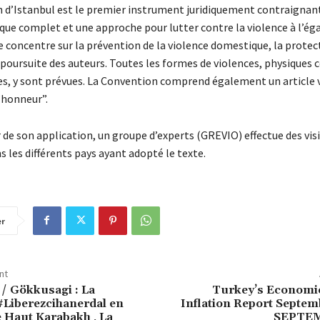
 d’Istanbul est le premier instrument juridiquement contraignant
ique complet et une approche pour lutter contre la violence à l’ég
 concentre sur la prévention de la violence domestique, la protec
a poursuite des auteurs. Toutes les formes de violences, physique
s, y sont prévues. La Convention comprend également un article v
’honneur”.
 de son application, un groupe d’experts (GREVIO) effectue des vis
s les différents pays ayant adopté le texte.
er
nt
 / Gökkusagi : La
Turkey’s Economic
Liberezcihanerdal en
Inflation Report Septem
e Haut Karabakh , La
SEPTEM