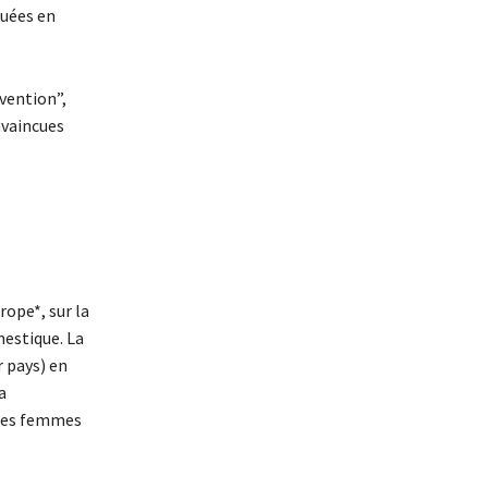
tuées en
vention”,
nvaincues
rope*, sur la
mestique. La
r pays) en
a
d des femmes