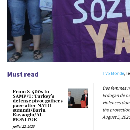
Must read
TV5 Monde
, l
Des femmes ma
From S-400s to
Erdogan de ne 
SAMP/T: Turkey’s
defense pivot gathers
violences dom
pace after NATO
the protection
summit/Barin
Kayaoglu/AL-
August 5, 2020
MONITOR
juillet 22, 2026