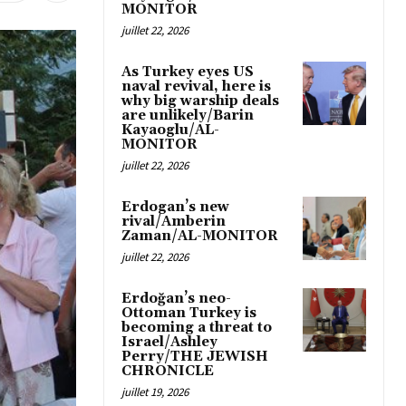
MONITOR
juillet 22, 2026
As Turkey eyes US
naval revival, here is
why big warship deals
are unlikely/Barin
Kayaoglu/AL-
MONITOR
juillet 22, 2026
Erdogan’s new
rival/Amberin
Zaman/AL-MONITOR
juillet 22, 2026
Erdoğan’s neo-
Ottoman Turkey is
becoming a threat to
Israel/Ashley
Perry/THE JEWISH
CHRONICLE
juillet 19, 2026