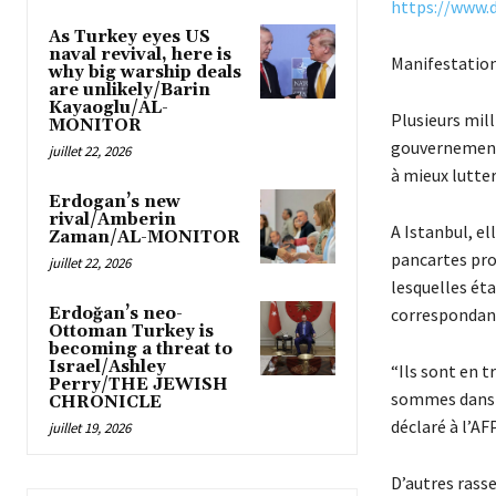
https://www.
As Turkey eyes US
naval revival, here is
Manifestation
why big warship deals
are unlikely/Barin
Kayaoglu/AL-
Plusieurs mil
MONITOR
gouvernement 
juillet 22, 2026
à mieux lutte
Erdogan’s new
rival/Amberin
A Istanbul, el
Zaman/AL-MONITOR
pancartes pro
juillet 22, 2026
lesquelles ét
Erdoğan’s neo-
correspondant
Ottoman Turkey is
becoming a threat to
Israel/Ashley
“Ils sont en t
Perry/THE JEWISH
sommes dans la
CHRONICLE
déclaré à l’A
juillet 19, 2026
D’autres rass