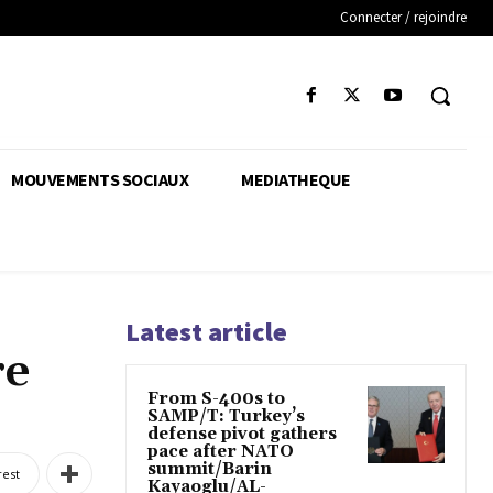
Connecter / rejoindre
MOUVEMENTS SOCIAUX
MEDIATHEQUE
Latest article
re
From S-400s to
SAMP/T: Turkey’s
defense pivot gathers
pace after NATO
summit/Barin
rest
Kayaoglu/AL-