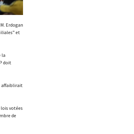
 M. Erdogan
iliales” et
 la
P doit
affaiblirait
 lois votées
nombre de