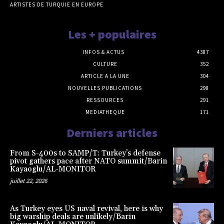
ARTISTES DE TURQUIE EN EUROPE
Les + populaires
INFOS & ACTUS
4387
CULTURE
352
ARTICLE A LA UNE
304
NOUVELLES PUBLICATIONS
298
RESSOURCES
291
MEDIATHEQUE
171
Derniers articles
From S-400s to SAMP/T: Turkey’s defense
pivot gathers pace after NATO summit/Barin
Kayaoglu/AL-MONITOR
juillet 22, 2026
As Turkey eyes US naval revival, here is why
big warship deals are unlikely/Barin