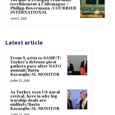
Turquie d’Erdogan ressemble
terriblement à l’Allemagne /
Philipp Bovermann /COURRIER
INTERNATIONAL
avril 2, 2026
Latest article
From S-400s to SAMP/T:
Turkey’s defense pivot
gathers pace after NATO
summit/Barin
Kayaoglu/AL-MONITOR
juillet 22, 2026
As Turkey eyes US naval
revival, here is why big
warship deals are
unlikely/Barin
Kayaoglu/AL-MONITOR
juillet 22, 2026