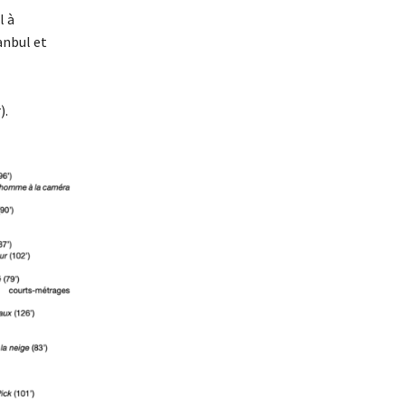
l à
anbul et
).