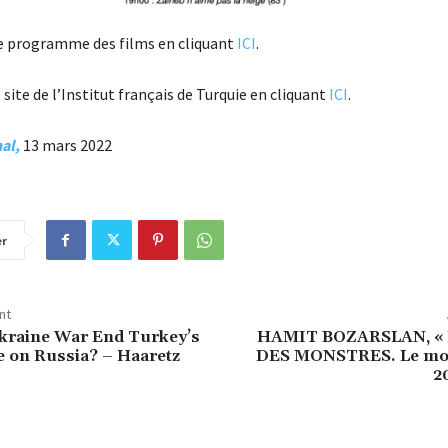
e programme des films en cliquant
ICI
.
site de l’Institut français de Turquie en cliquant
ICI
.
al,
13 mars 2022
er
nt
Ukraine War End Turkey’s
HAMIT BOZARSLAN, «
 on Russia? – Haaretz
DES MONSTRES. Le mon
2