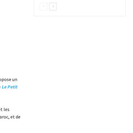
ropose un
e
Le Petit
t les
roc, et de