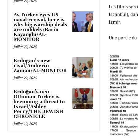
juillet 22, 2026
Les films sero
Istanbul), dan
As Turkey eyes US
naval revival, here is
Izmir.
why big warship deals
are unlikely/Barin
Kayaoglu/AL-
Une partie du
MONITOR
juillet 22, 2026
Erdogan’s new
rival/Amberin
Zaman/AL-MONITOR
juillet 22, 2026
Erdoğan’s neo-
Ottoman Turkey is
becoming a threat to
Israel/Ashley
Perry/THE JEWISH
CHRONICLE
juillet 19, 2026