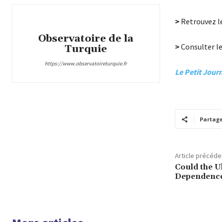
>
Retrouvez l
Observatoire de la
>
Consulter le 
Turquie
https://www.observatoireturquie.fr
Le Petit Journ
Partag
Article précéde
Could the 
Dependence