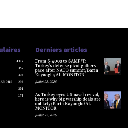
ulaires
Derniers articles
From S-400s to SAMP/T:
4387
Turkey’s defense pivot gathers
352
pace after NATO summit/Barin
Kayaoglu/AL-MONITOR
304
juillet 22, 2026
CATIONS
298
291
As Turkey eyes US naval revival,
171
here is why big warship deals are
unlikely/Barin Kayaoglu/AL-
MONITOR
juillet 22, 2026