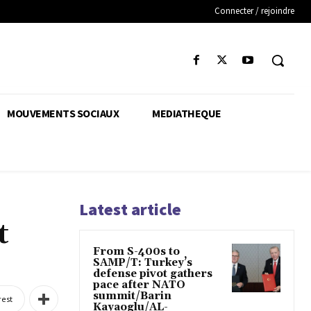
Connecter / rejoindre
MOUVEMENTS SOCIAUX
MEDIATHEQUE
Latest article
t
From S-400s to
SAMP/T: Turkey’s
defense pivot gathers
pace after NATO
summit/Barin
rest
Kayaoglu/AL-