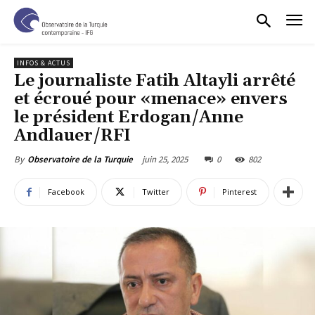
INFOS & ACTUS
Le journaliste Fatih Altayli arrêté
et écroué pour «menace» envers
le président Erdogan/Anne
Andlauer/RFI
juin 25, 2025
0
802
By
Observatoire de la Turquie
Facebook
Twitter
Pinterest