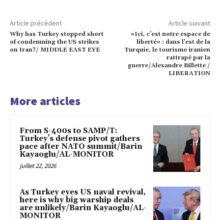
Article précédent
Article suivant
Why has Turkey stopped short
«Ici, c’est notre espace de
of condemning the US strikes
liberté» : dans l’est de la
on Iran?/ MIDDLE EAST EYE
Turquie, le tourisme iranien
rattrapé par la
guerre/Alexandre Billette /
LIBERATION
More articles
From S-400s to SAMP/T:
Turkey’s defense pivot gathers
pace after NATO summit/Barin
Kayaoglu/AL-MONITOR
juillet 22, 2026
As Turkey eyes US naval revival,
here is why big warship deals
are unlikely/Barin Kayaoglu/AL-
MONITOR