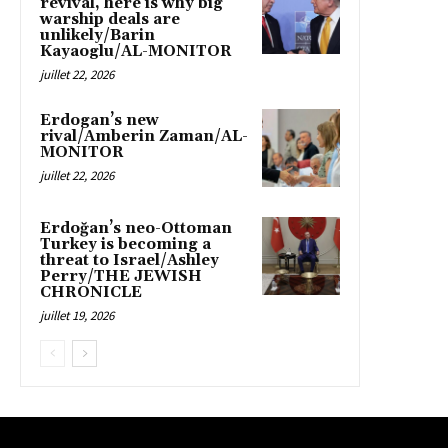
revival, here is why big
warship deals are
unlikely/Barin
Kayaoglu/AL-MONITOR
juillet 22, 2026
Erdogan’s new
rival/Amberin Zaman/AL-
MONITOR
juillet 22, 2026
Erdoğan’s neo-Ottoman
Turkey is becoming a
threat to Israel/Ashley
Perry/THE JEWISH
CHRONICLE
juillet 19, 2026