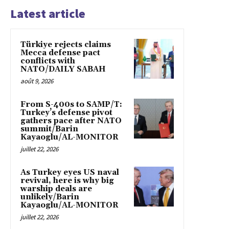
Latest article
Türkiye rejects claims
Mecca defense pact
conflicts with
NATO/DAILY SABAH
août 9, 2026
From S-400s to SAMP/T:
Turkey’s defense pivot
gathers pace after NATO
summit/Barin
Kayaoglu/AL-MONITOR
juillet 22, 2026
As Turkey eyes US naval
revival, here is why big
warship deals are
unlikely/Barin
Kayaoglu/AL-MONITOR
juillet 22, 2026