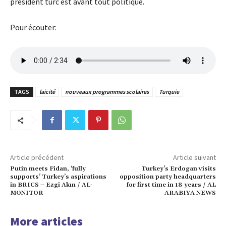
président turc est avant tout politique.
Pour écouter:
TAGS
laicité
nouveaux programmes scolaires
Turquie
Article précédent
Article suivant
Putin meets Fidan, ‘fully
Turkey’s Erdogan visits
supports’ Turkey’s aspirations
opposition party headquarters
in BRICS – Ezgi Akın / AL-
for first time in 18 years / AL
MONITOR
ARABIYA NEWS
More articles