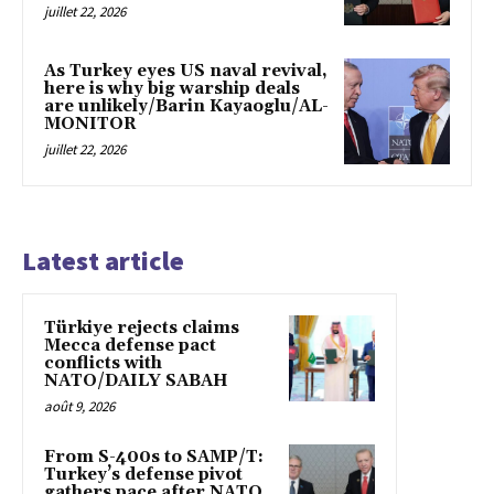
juillet 22, 2026
As Turkey eyes US naval revival,
here is why big warship deals
are unlikely/Barin Kayaoglu/AL-
MONITOR
juillet 22, 2026
Latest article
Türkiye rejects claims
Mecca defense pact
conflicts with
NATO/DAILY SABAH
août 9, 2026
From S-400s to SAMP/T:
Turkey’s defense pivot
gathers pace after NATO