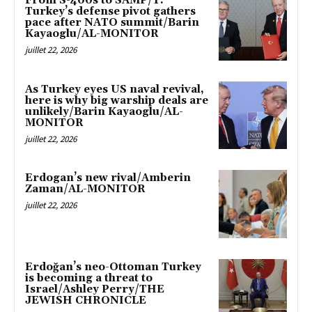
From S-400s to SAMP/T:
Turkey’s defense pivot gathers
pace after NATO summit/Barin
Kayaoglu/AL-MONITOR
juillet 22, 2026
As Turkey eyes US naval revival,
here is why big warship deals are
unlikely/Barin Kayaoglu/AL-
MONITOR
juillet 22, 2026
Erdogan’s new rival/Amberin
Zaman/AL-MONITOR
juillet 22, 2026
Erdoğan’s neo-Ottoman Turkey
is becoming a threat to
Israel/Ashley Perry/THE
JEWISH CHRONICLE