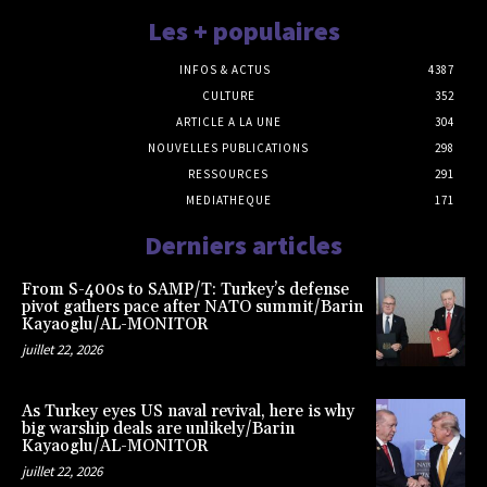
Les + populaires
INFOS & ACTUS
4387
CULTURE
352
ARTICLE A LA UNE
304
NOUVELLES PUBLICATIONS
298
RESSOURCES
291
MEDIATHEQUE
171
Derniers articles
From S-400s to SAMP/T: Turkey’s defense
pivot gathers pace after NATO summit/Barin
Kayaoglu/AL-MONITOR
juillet 22, 2026
As Turkey eyes US naval revival, here is why
big warship deals are unlikely/Barin
Kayaoglu/AL-MONITOR
juillet 22, 2026