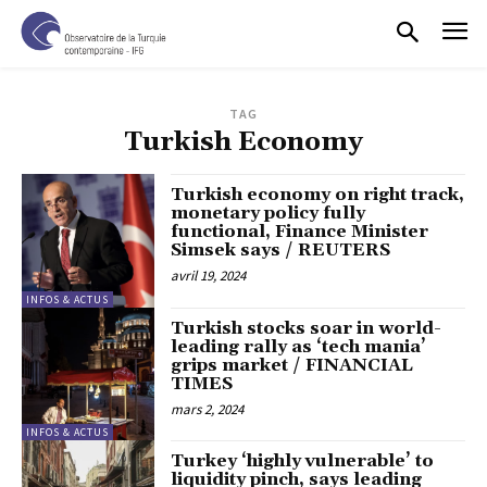
TAG
Turkish Economy
Turkish economy on right track,
monetary policy fully
functional, Finance Minister
Simsek says / REUTERS
avril 19, 2024
INFOS & ACTUS
Turkish stocks soar in world-
leading rally as ‘tech mania’
grips market / FINANCIAL
TIMES
mars 2, 2024
INFOS & ACTUS
Turkey ‘highly vulnerable’ to
liquidity pinch, says leading