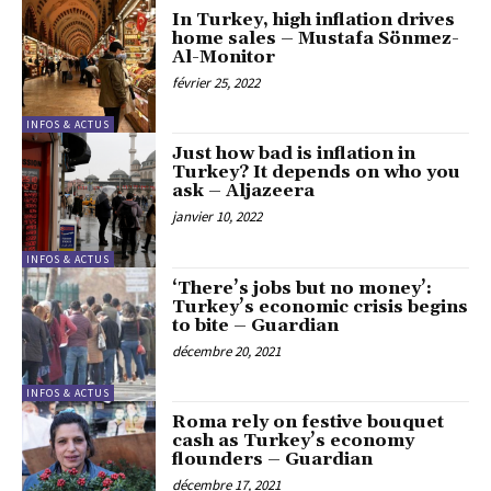
In Turkey, high inflation drives
home sales – Mustafa Sönmez-
Al-Monitor
février 25, 2022
INFOS & ACTUS
Just how bad is inflation in
Turkey? It depends on who you
ask – Aljazeera
janvier 10, 2022
INFOS & ACTUS
‘There’s jobs but no money’:
Turkey’s economic crisis begins
to bite – Guardian
décembre 20, 2021
INFOS & ACTUS
Roma rely on festive bouquet
cash as Turkey’s economy
flounders – Guardian
décembre 17, 2021