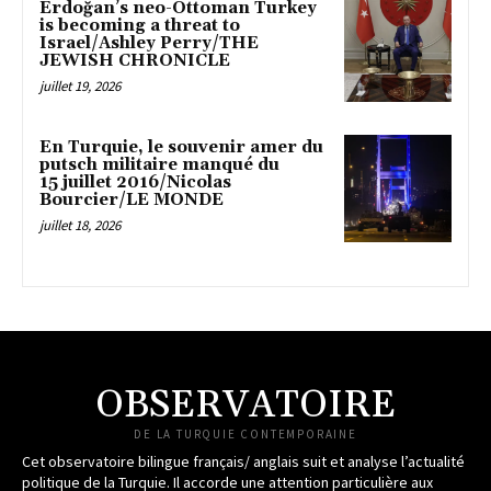
Erdoğan’s neo-Ottoman Turkey
is becoming a threat to
Israel/Ashley Perry/THE
JEWISH CHRONICLE
juillet 19, 2026
En Turquie, le souvenir amer du
putsch militaire manqué du
15 juillet 2016/Nicolas
Bourcier/LE MONDE
juillet 18, 2026
OBSERVATOIRE
DE LA TURQUIE CONTEMPORAINE
Cet observatoire bilingue français/ anglais suit et analyse l’actualité
politique de la Turquie. Il accorde une attention particulière aux