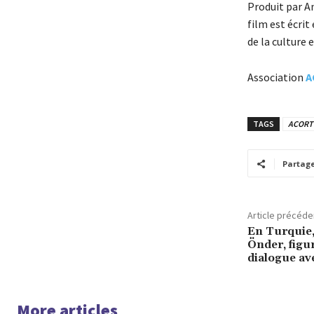
Produit par An
film est écrit
de la culture 
Association
A
TAGS
ACORT
Partag
Article précéde
En Turquie,
Önder, figu
dialogue a
More articles