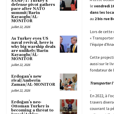
SAMP/T: Turkey’s
defense pivot gathers
le
vendredi 1
pace after NATO
dans les loc
summit/Barin
Kayaoglu/AL-
au
2 bis rue 
MONITOR
juillet 22, 2026
Lors de cette
« Transporter 
As Turkey eyes US
naval revival, here is
l’équipe d’Ana
why big warship deals
are unlikely/Barin
Kayaoglu/AL-
Cette projecti
MONITOR
aussi sur le l
juillet 22, 2026
fondateur de l
Erdogan’s new
rival/Amberin
Transporter l’
Zaman/AL-MONITOR
.
juillet 22, 2026
En 2022, à l’o
travers divers
Erdoğan’s neo-
Ottoman Turkey is
couvrant la pé
becoming a threat to