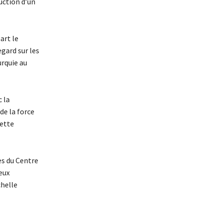
duction d’un
art le
egard sur les
urquie au
 la
de la force
cette
s du Centre
eux
chelle