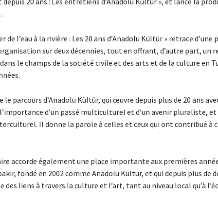
rt depuis 20 ans : Les entretiens d’Anadolu Kültür », et lancé la pro
.
r de l’eau à la rivière : Les 20 ans d’Anadolu Kültür » retrace d’une p
organisation sur deux décennies, tout en offrant, d’autre part, un r
dans le champs de la société civile et des arts et de la culture en T
nnées.
e le parcours d’Anadolu Kültür, qui œuvre depuis plus de 20 ans avec
l’importance d’un passé multiculturel et d’un avenir pluraliste, et 
terculturel. Il donne la parole à celles et ceux qui ont contribué à 
re accorde également une place importante aux premières année
bakır, fondé en 2002 comme Anadolu Kültür, et qui depuis plus de d
 des liens à travers la culture et l’art, tant au niveau local qu’à l’é