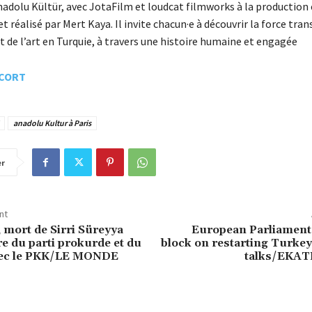
adolu Kültür, avec JotaFilm et loudcat filmworks à la production 
 et réalisé par Mert Kaya. Il invite chacun·e à découvrir la force tr
et de l’art en Turquie, à travers une histoire humaine et engagée
CORT
anadolu Kultur à Paris
er
nt
 mort de Sirri Süreyya
European Parliament
re du parti prokurde et du
block on restarting Turke
vec le PKK/LE MONDE
talks/EKA