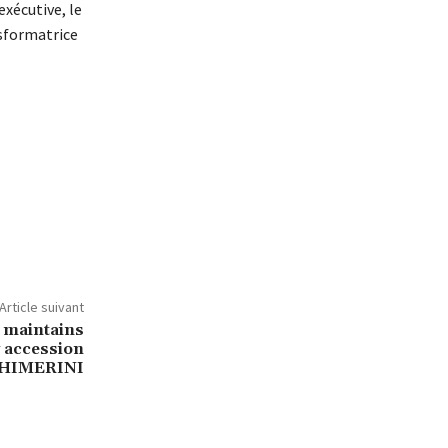
exécutive, le
ansformatrice
Article suivant
 maintains
y accession
THIMERINI