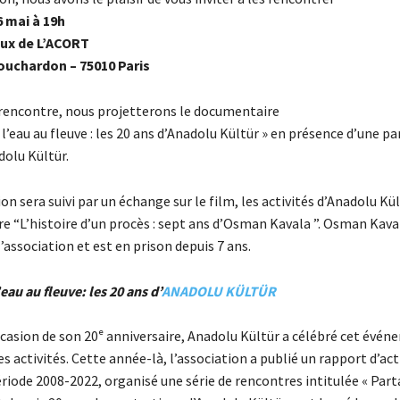
6 mai à 19h
aux de L’ACORT
Bouchardon – 75010 Paris
 rencontre, nous projetterons le documentaire
l’eau au fleuve : les 20 ans d’Anadolu Kültür » en présence d’une pa
dolu Kültür.
on sera suivi par un échange sur le film, les activités d’Anadolu Kü
ivre “L’histoire d’un procès : sept ans d’Osman Kavala ”. Osman Kava
’association et est en prison depuis 7 ans.
eau au fleuve: les 20 ans d’
ANADOLU KÜLTÜR
ccasion de son 20ᵉ anniversaire, Anadolu Kültür a célébré cet évén
es activités. Cette année-là, l’association a publié un rapport d’act
riode 2008-2022, organisé une série de rencontres intitulée « Part