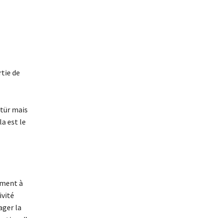
rtie de
ltür mais
la est le
ement à
ivité
ager la