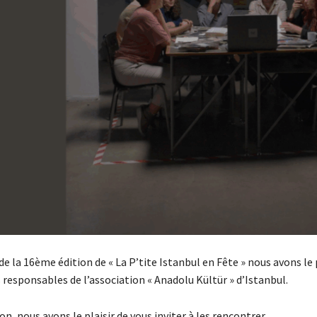
de la 16ème édition de « La P’tite Istanbul en Fête » nous avons le 
es responsables de l’association « Anadolu Kültür » d’Istanbul.
on, nous avons le plaisir de vous inviter à les rencontrer