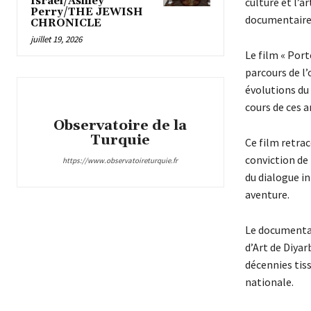
Israel/Ashley
culture et l’a
Perry/THE JEWISH
documentaire
CHRONICLE
juillet 19, 2026
Le film « Porte
parcours de l’
évolutions du 
cours de ces a
Observatoire de la
Turquie
Ce film retrac
conviction de 
https://www.observatoireturquie.fr
du dialogue in
aventure.
Le documentai
d’Art de Diyar
décennies tisse
nationale.