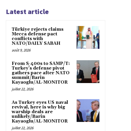
Latest article
Türkiye rejects claims
Mecca defense pact
conflicts with
NATO/DAILY SABAH
août 9, 2026
From S-400s to SAMP/T:
Turkey’s defense pivot
gathers pace after NATO
summit/Barin
Kayaoglu/AL-MONITOR
juillet 22, 2026
As Turkey eyes US naval
revival, here is why big
warship deals are
unlikely/Barin
Kayaoglu/AL-MONITOR
juillet 22, 2026