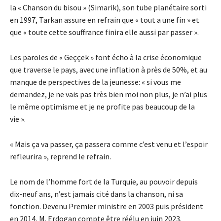
la « Chanson du bisou » (Simarik), son tube planétaire sorti
en 1997, Tarkan assure en refrain que « tout a une fin » et
que « toute cette souffrance finira elle aussi par passer ».
Les paroles de « Geççek » font écho à la crise économique
que traverse le pays, avec une inflation à près de 50%, et au
manque de perspectives de la jeunesse: « si vous me
demandez, je ne vais pas très bien moi non plus, je n’ai plus
le même optimisme et je ne profite pas beaucoup de la
vie ».
« Mais ça va passer, ça passera comme c’est venu et l’espoir
refleurira », reprend le refrain.
Le nom de l’homme fort de la Turquie, au pouvoir depuis
dix-neuf ans, n’est jamais cité dans la chanson, ni sa
fonction. Devenu Premier ministre en 2003 puis président
en 2014, M. Erdogan compte être réélu en juin 2023.