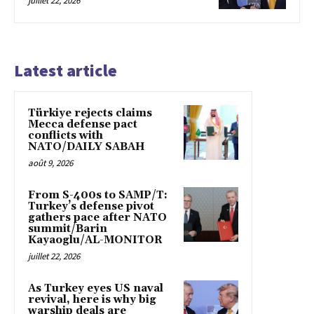
juillet 22, 2026
Latest article
Türkiye rejects claims
Mecca defense pact
conflicts with
NATO/DAILY SABAH
août 9, 2026
From S-400s to SAMP/T:
Turkey’s defense pivot
gathers pace after NATO
summit/Barin
Kayaoglu/AL-MONITOR
juillet 22, 2026
As Turkey eyes US naval
revival, here is why big
warship deals are