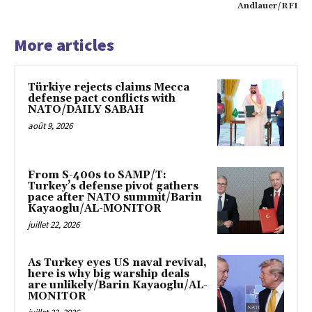
Andlauer/RFI
More articles
Türkiye rejects claims Mecca
defense pact conflicts with
NATO/DAILY SABAH
août 9, 2026
From S-400s to SAMP/T:
Turkey’s defense pivot gathers
pace after NATO summit/Barin
Kayaoglu/AL-MONITOR
juillet 22, 2026
As Turkey eyes US naval revival,
here is why big warship deals
are unlikely/Barin Kayaoglu/AL-
MONITOR