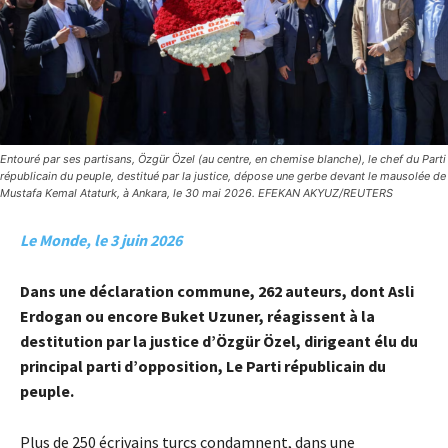
Entouré par ses partisans, Özgür Özel (au centre, en chemise blanche), le chef du Parti
républicain du peuple, destitué par la justice, dépose une gerbe devant le mausolée de
Mustafa Kemal Ataturk, à Ankara, le 30 mai 2026. EFEKAN AKYUZ/REUTERS
Le Monde, le 3 juin 2026
Dans une déclaration commune, 262 auteurs, dont Asli
Erdogan ou encore Buket Uzuner, réagissent à la
destitution par la justice d’Özgür Özel, dirigeant élu du
principal parti d’opposition, Le Parti républicain du
peuple.
Plus de 250 écrivains turcs condamnent, dans une