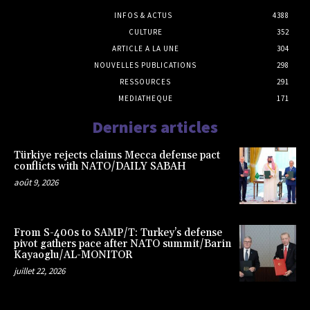
INFOS & ACTUS
4388
CULTURE
352
ARTICLE A LA UNE
304
NOUVELLES PUBLICATIONS
298
RESSOURCES
291
MEDIATHEQUE
171
Derniers articles
Türkiye rejects claims Mecca defense pact
conflicts with NATO/DAILY SABAH
août 9, 2026
From S-400s to SAMP/T: Turkey’s defense
pivot gathers pace after NATO summit/Barin
Kayaoglu/AL-MONITOR
juillet 22, 2026