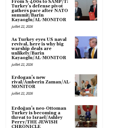
From S-400s to SAMP/T:
Turkey’s defense pivot
gathers pace after NATO
summit/Barin
Kayaoglu/AL-MONITOR
juillet 22, 2026
As Turkey eyes US naval
revival, here is why big
warship deals are
unlikely/Barin
Kayaoglu/AL-MONITOR
juillet 22, 2026
Erdogan’s new
rival/Amberin Zaman/AL-
MONITOR
juillet 22, 2026
Erdoğan’s neo-Ottoman
Turkey is becoming a
threat to Israel/Ashley
Perry/THE JEWISH
CHRONICLE