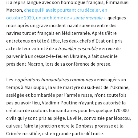
il a repris langue avec son homologue français, Emmanuel
Macron,
chez qui il avait pourtant cru déceler, en
octobre 2020, un problème de
« santé mentale »
,
quelques
mois après un grave incident naval survenu entre des
navires turc et français en Méditerranée. Après s’être
entretenus en tête à tête, les deux chefs d’Etat ont pris
acte de leur volonté de
« travailler ensemble »
en vue de
parvenir à un cessez-le-feu en Ukraine, a fait savoir le
président Macron, lors de sa conférence de presse.
Les
« opérations humanitaires communes »
envisagées un
temps à Marioupol, la ville martyre du sud-est de l’Ukraine,
assiégée et bombardée par l’armée russe, n’ont toutefois
pas pu avoir lieu, Vladimir Poutine n’ayant pas autorisé la
création de couloirs humanitaires pour les quelque 170 000
civils qui y sont pris au piège. La ville, convoitée par Moscou,
qui veut faire la jonction entre le Donbass prorusse et la
Crimée russifiée, est en grande partie détruite.