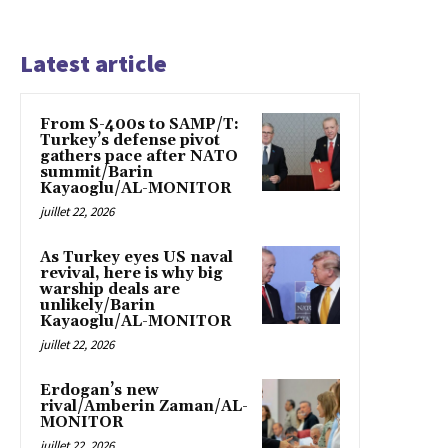
Latest article
From S-400s to SAMP/T:
Turkey’s defense pivot
gathers pace after NATO
summit/Barin
Kayaoglu/AL-MONITOR
juillet 22, 2026
As Turkey eyes US naval
revival, here is why big
warship deals are
unlikely/Barin
Kayaoglu/AL-MONITOR
juillet 22, 2026
Erdogan’s new
rival/Amberin Zaman/AL-
MONITOR
juillet 22, 2026