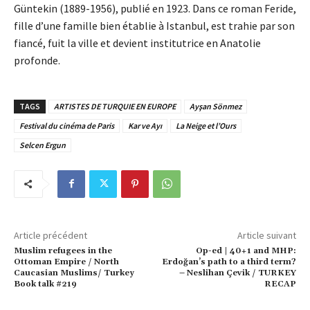
Güntekin (1889-1956), publié en 1923. Dans ce roman Feride,
fille d’une famille bien établie à Istanbul, est trahie par son
fiancé, fuit la ville et devient institutrice en Anatolie
profonde.
TAGS
ARTISTES DE TURQUIE EN EUROPE
Ayşan Sönmez
Festival du cinéma de Paris
Kar ve Ayı
La Neige et l’Ours
Selcen Ergun
Article précédent
Article suivant
Muslim refugees in the
Op-ed | 40+1 and MHP:
Ottoman Empire / North
Erdoğan’s path to a third term?
Caucasian Muslims/ Turkey
– Neslihan Çevik / TURKEY
Book talk #219
RECAP