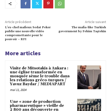
Article précédent
Article suivant
L’ex-chef mafieux Sedat Peker
The mafia-like Turkish
publie une nouvelle vidéo
government by Fehim Taştekin
compromettante pour le
pouvoir – RFI
More articles
Visite de Mitsotakis à Ankara :
une église transformée en
mosquée sème le trouble dans
les relations gréco-turques /
Yavuz Baydar / MEDIAPART
mai 11, 2024
Une « zone de production
pharmaceutique » vieille de
2 800 ans découverte en