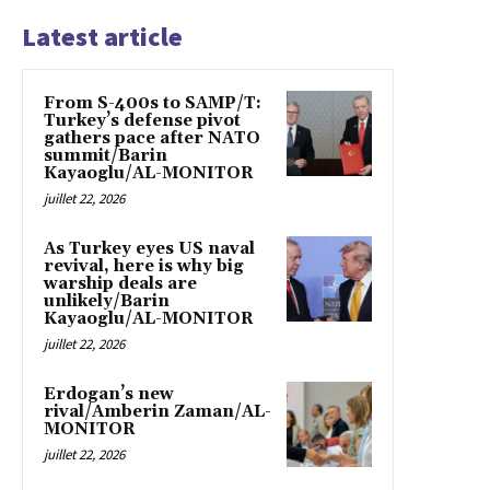
Latest article
From S-400s to SAMP/T:
Turkey’s defense pivot
gathers pace after NATO
summit/Barin
Kayaoglu/AL-MONITOR
juillet 22, 2026
As Turkey eyes US naval
revival, here is why big
warship deals are
unlikely/Barin
Kayaoglu/AL-MONITOR
juillet 22, 2026
Erdogan’s new
rival/Amberin Zaman/AL-
MONITOR
juillet 22, 2026