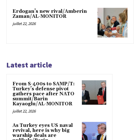
Erdogan’s new rival/Amberin
Zaman/AL-MONITOR
juillet 22, 2026
Latest article
From S-400s to SAMP/T:
Turkey’s defense pivot
gathers pace after NATO
summit/Barin
Kayaoglu/AL-MONITOR
juillet 22, 2026
As Turkey eyes US naval
revival, here is why big
warship deals are