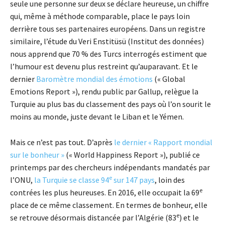
seule une personne sur deux se déclare heureuse, un chiffre
qui, même à méthode comparable, place le pays loin
derrière tous ses partenaires européens. Dans un registre
similaire, l’étude du Veri Enstitüsü (Institut des données)
nous apprend que 70 % des Turcs interrogés estiment que
l’humour est devenu plus restreint qu’auparavant. Et le
dernier
Baromètre mondial des émotions
(« Global
Emotions Report »), rendu public par Gallup, relègue la
Turquie au plus bas du classement des pays où l’on sourit le
moins au monde, juste devant le Liban et le Yémen.
Mais ce n’est pas tout. D’après
le dernier « Rapport mondial
sur le bonheur »
(« World Happiness Report »), publié ce
printemps par des chercheurs indépendants mandatés par
e
l’ONU,
la Turquie se classe 94
sur 147 pays
, loin des
e
contrées les plus heureuses. En 2016, elle occupait la 69
place de ce même classement. En termes de bonheur, elle
e
se retrouve désormais distancée par l’Algérie (83
) et le