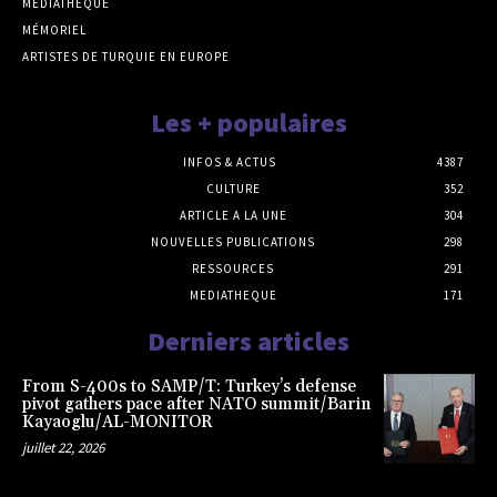
MEDIATHEQUE
MÉMORIEL
ARTISTES DE TURQUIE EN EUROPE
Les + populaires
INFOS & ACTUS
4387
CULTURE
352
ARTICLE A LA UNE
304
NOUVELLES PUBLICATIONS
298
RESSOURCES
291
MEDIATHEQUE
171
Derniers articles
From S-400s to SAMP/T: Turkey’s defense
pivot gathers pace after NATO summit/Barin
Kayaoglu/AL-MONITOR
juillet 22, 2026