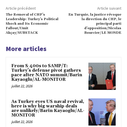
Article précédent
Article suivant
The Removal of CHP’s
En Turquie, la justice révoque
Leadership: Turkey’s Political
la direction du CHP, le
Shock and Its Economic
principal parti
Fallout/Umit
d’opposition/Nicolas
Akçay/SUBSTACK
Bourcier/LE MONDE
More articles
From S-400s to SAMP/T:
Turkey’s defense pivot gathers
pace after NATO summit/Barin
Kayaoglu/AL-MONITOR
juillet 22, 2026
As Turkey eyes US naval revival,
here is why big warship deals
are unlikely/Barin Kayaoglu/AL-
MONITOR
juillet 22, 2026